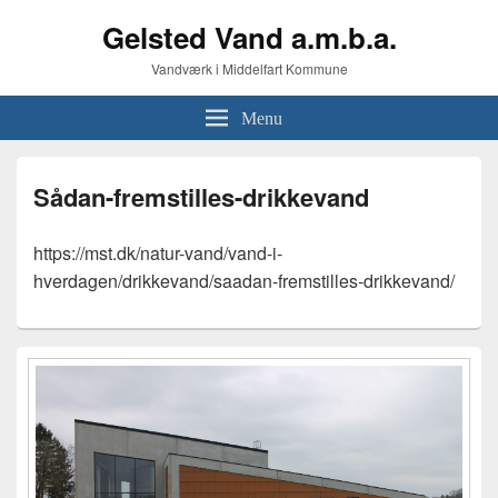
Gelsted Vand a.m.b.a.
Vandværk i Middelfart Kommune
Menu
Sådan-fremstilles-drikkevand
https://mst.dk/natur-vand/vand-i-
hverdagen/drikkevand/saadan-fremstilles-drikkevand/
Primary
Sidebar
Widget
Area